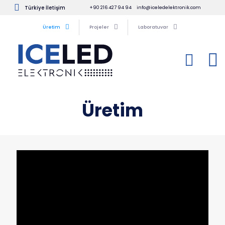
Türkiye İletişim
+90 216 427 94 94
info@iceledelektronik.com
Üretim
Projeler
Laboratuvar
Üretim