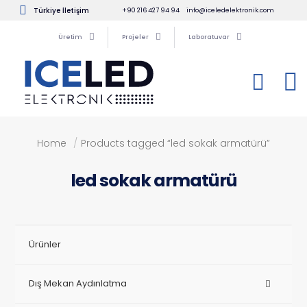
Türkiye İletişim
+90 216 427 94 94
info@iceledelektronik.com
Üretim
Projeler
Laboratuvar
Home
/
Products tagged “led sokak armatürü”
led sokak armatürü
Ürünler
Dış Mekan Aydınlatma