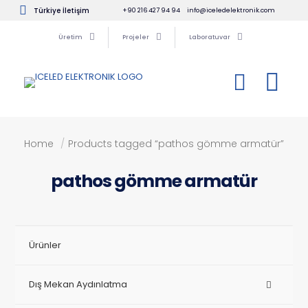
Türkiye İletişim
+90 216 427 94 94
info@iceledelektronik.com
Üretim
Projeler
Laboratuvar
Home
/
Products tagged “pathos gömme armatür”
pathos gömme armatür
Ürünler
Dış Mekan Aydınlatma