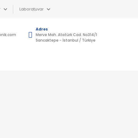
r
Laboratuvar
Adres
onik.com
Merve Mah. Atatürk Cad. No314/1
4
Sancaktepe - İstanbul / Türkiye