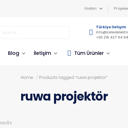
Üretim
Projele
Türkiye İletişim
info@iceledelektr
+90 216 427 94 9
Blog
İletişim
Tüm Ürünler
Home
/
Products tagged “ruwa projektör”
ruwa projektör
esults