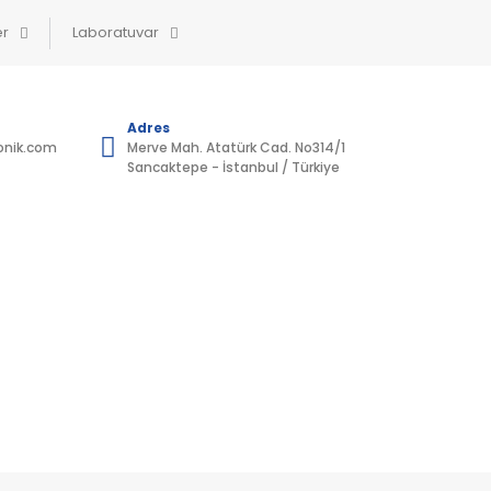
er
Laboratuvar
Adres
onik.com
Merve Mah. Atatürk Cad. No314/1
4
Sancaktepe - İstanbul / Türkiye