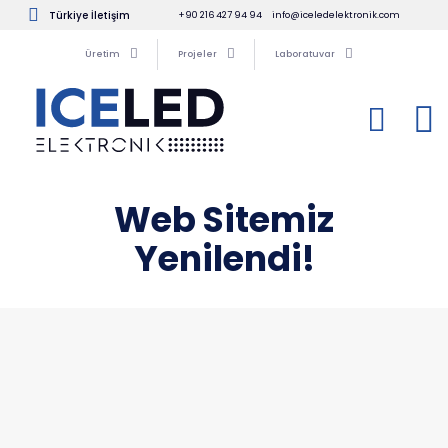
Türkiye İletişim
+90 216 427 94 94
info@iceledelektronik.com
Üretim
Projeler
Laboratuvar
Web Sitemiz
Yenilendi!